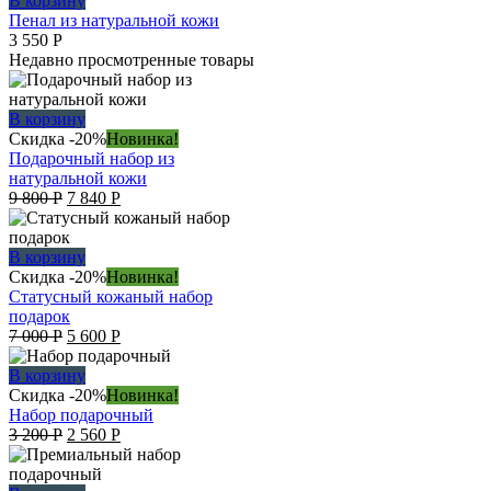
В корзину
Пенал из натуральной кожи
3 550
Р
Недавно просмотренные товары
В корзину
Скидка -20%
Новинка!
Подарочный набор из
натуральной кожи
Original
Current
9 800
Р
7 840
Р
price
price
was:
is:
9
7
В корзину
800 руб..
840 руб..
Скидка -20%
Новинка!
Статусный кожаный набор
подарок
Original
Current
7 000
Р
5 600
Р
price
price
was:
is:
В корзину
7
5
Скидка -20%
Новинка!
000 руб..
600 руб..
Набор подарочный
Original
Current
3 200
Р
2 560
Р
price
price
was:
is: