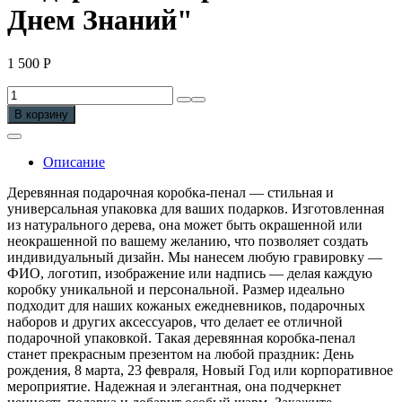
Днем Знаний"
1 500
Р
Количество
Подарочная
В корзину
коробка
"С
Днем
Описание
Знаний"
Деревянная подарочная коробка-пенал — стильная и
универсальная упаковка для ваших подарков. Изготовленная
из натурального дерева, она может быть окрашенной или
неокрашенной по вашему желанию, что позволяет создать
индивидуальный дизайн. Мы нанесем любую гравировку —
ФИО, логотип, изображение или надпись — делая каждую
коробку уникальной и персональной. Размер идеально
подходит для наших кожаных ежедневников, подарочных
наборов и других аксессуаров, что делает ее отличной
подарочной упаковкой. Такая деревянная коробка-пенал
станет прекрасным презентом на любой праздник: День
рождения, 8 марта, 23 февраля, Новый Год или корпоративное
мероприятие. Надежная и элегантная, она подчеркнет