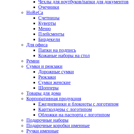
Чехлы для ноутбуков/папки для документов
Очечники
HoReCa
Счетницы
Куверты
Меню
Плейсменты
Бирдекели
Для офиса
Папки на подпись
Кожаные наборы на стол
Ремни
Сумки и рюкзаки
Дорожные сумки
Рюкзаки
Сумки женские
Шопперы
Товары для дома
Корпоративная продукция
Ежедневники и блокноты с логотипом
Картхолдеры с логотипом
Обложки на паспорта с логотипом
Подарочные наборы
Подарочные коробки именные
Ручки именные