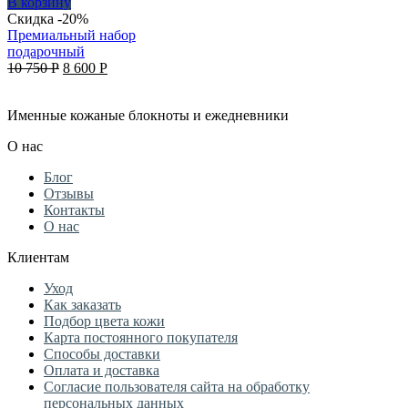
3
2
В корзину
200 руб..
560 руб..
Скидка -20%
Премиальный набор
подарочный
Original
Current
10 750
Р
8 600
Р
price
price
was:
is:
Именные кожаные блокноты и ежедневники
10
8
750 руб..
600 руб..
О нас
Блог
Отзывы
Контакты
О нас
Клиентам
Уход
Как заказать
Подбор цвета кожи
Карта постоянного покупателя
Способы доставки
Оплата и доставка
Согласие пользователя сайта на обработку
персональных данных