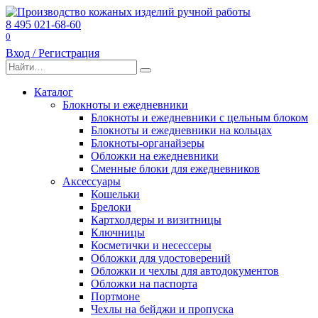
Перейти
к
8 495 021-68-60
содержанию
0
Вход / Регистрация
Search
for:
Каталог
Блокноты и ежедневники
Блокноты и ежедневники с цельным блоком
Блокноты и ежедневники на кольцах
Блокноты-органайзеры
Обложки на ежедневники
Сменные блоки для ежедневников
Аксессуары
Кошельки
Брелоки
Картхолдеры и визитницы
Ключницы
Косметички и несессеры
Обложки для удостоверений
Обложки и чехлы для автодокументов
Обложки на паспорта
Портмоне
Чехлы на бейджи и пропуска