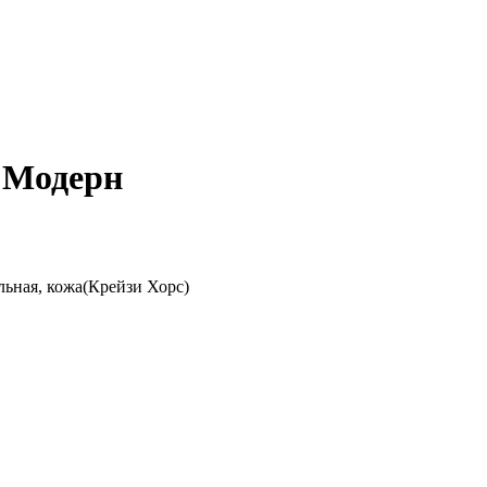
 Модерн
льная, кожа(Крейзи Хорс)