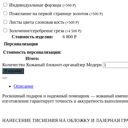
Индивидуальные форзацы
(
+
500
Р
)
Пожелание на первой странице золотом
(
+
500
Р
)
Листы цвета слоновая кость
(
+
500
Р
)
Золочение/серебрение среза
(
+
4 500
Р
)
Стоимость изделия:
6 800
Р
Персонализация
Стоимость персонализации:
Итого:
Количество Кожаный блокнот-органайзер Модерн
В корзину
Описание
Роскошный подарок и надежный помощник — кожаный именной 
изготовление гарантирует точность и аккуратность выполнения
НАНЕСЕНИЕ ТИСНЕНИЯ НА ОБЛОЖКУ И ЛАЗЕРНАЯ Г