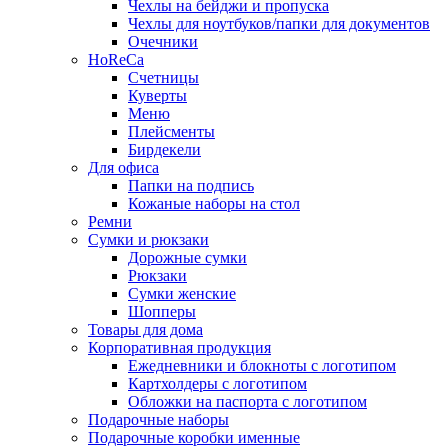
Чехлы на бейджи и пропуска
Чехлы для ноутбуков/папки для документов
Очечники
HoReCa
Счетницы
Куверты
Меню
Плейсменты
Бирдекели
Для офиса
Папки на подпись
Кожаные наборы на стол
Ремни
Сумки и рюкзаки
Дорожные сумки
Рюкзаки
Сумки женские
Шопперы
Товары для дома
Корпоративная продукция
Ежедневники и блокноты с логотипом
Картхолдеры с логотипом
Обложки на паспорта с логотипом
Подарочные наборы
Подарочные коробки именные