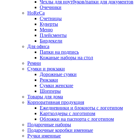
Чехлы для ноутбуков/папки для документов
Очечники
HoReCa
Счетницы
Куверты
Меню
Плейсменты
Бирдекели
Для офиса
Папки на подпись
Кожаные наборы на стол
Ремни
Сумки и рюкзаки
Дорожные сумки
Рюкзаки
Сумки женские
Шопперы
Товары для дома
Корпоративная продукция
Ежедневники и блокноты с логотипом
Картхолдеры с логотипом
Обложки на паспорта с логотипом
Подарочные наборы
Подарочные коробки именные
Ручки именные