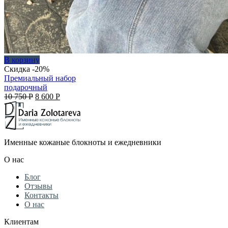
В корзину
Скидка -20%
Премиальный набор
подарочный
Original
Current
10 750
Р
8 600
Р
price
price
was:
is:
10
8
750 руб..
600 руб..
Именные кожаные блокноты и ежедневники
О нас
Блог
Отзывы
Контакты
О нас
Клиентам