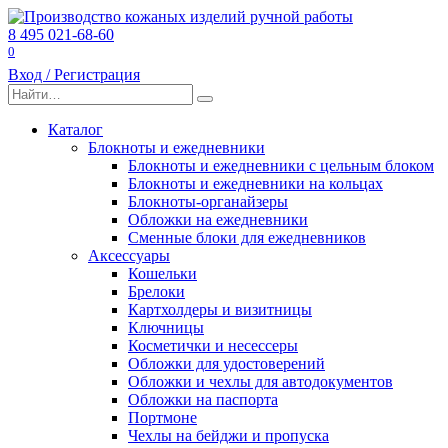
Перейти
к
8 495 021-68-60
содержанию
0
Вход / Регистрация
Search
for:
Каталог
Блокноты и ежедневники
Блокноты и ежедневники с цельным блоком
Блокноты и ежедневники на кольцах
Блокноты-органайзеры
Обложки на ежедневники
Сменные блоки для ежедневников
Аксессуары
Кошельки
Брелоки
Картхолдеры и визитницы
Ключницы
Косметички и несессеры
Обложки для удостоверений
Обложки и чехлы для автодокументов
Обложки на паспорта
Портмоне
Чехлы на бейджи и пропуска