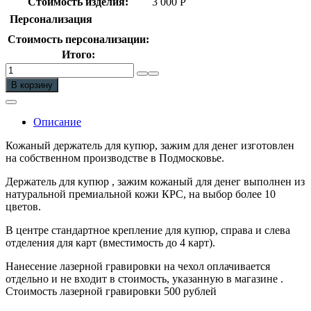
Стоимость изделия:
3 000
Р
Персонализация
Стоимость персонализации:
Итого:
Количество
Зажим
В корзину
для
купюр
из
Описание
натуральной
кожи
Кожаный держатель для купюр, зажим для денег изготовлен
на собственном производстве в Подмосковье.
Держатель для купюр , зажим кожаный для денег выполнен из
натуральной премиальной кожи КРС, на выбор более 10
цветов.
В центре стандартное крепление для купюр, справа и слева
отделения для карт (вместимость до 4 карт).
Нанесение лазерной гравировки на чехол оплачивается
отдельно и не входит в стоимость, указанную в магазине .
Стоимость лазерной гравировки 500 рублей