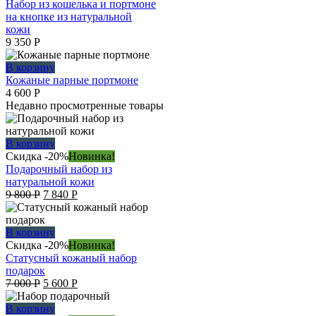
Набор из кошелька и портмоне
на кнопке из натуральной
кожи
9 350
Р
В корзину
Кожаные парные портмоне
4 600
Р
Недавно просмотренные товары
В корзину
Скидка -20%
Новинка!
Подарочный набор из
натуральной кожи
Original
Current
9 800
Р
7 840
Р
price
price
was:
is:
9
7
В корзину
800 руб..
840 руб..
Скидка -20%
Новинка!
Статусный кожаный набор
подарок
Original
Current
7 000
Р
5 600
Р
price
price
was:
is:
В корзину