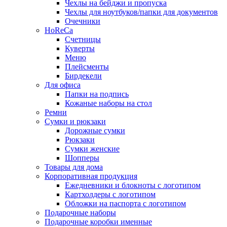
Чехлы на бейджи и пропуска
Чехлы для ноутбуков/папки для документов
Очечники
HoReCa
Счетницы
Куверты
Меню
Плейсменты
Бирдекели
Для офиса
Папки на подпись
Кожаные наборы на стол
Ремни
Сумки и рюкзаки
Дорожные сумки
Рюкзаки
Сумки женские
Шопперы
Товары для дома
Корпоративная продукция
Ежедневники и блокноты с логотипом
Картхолдеры с логотипом
Обложки на паспорта с логотипом
Подарочные наборы
Подарочные коробки именные