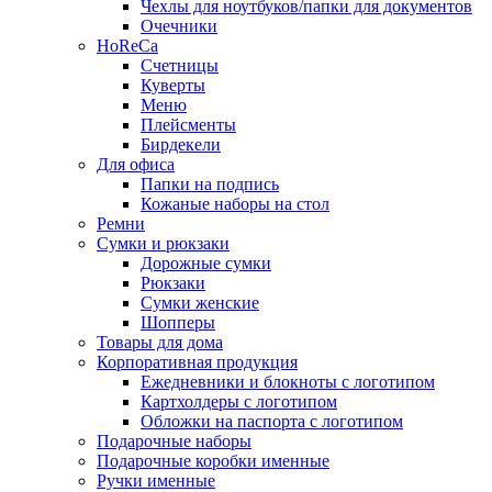
Чехлы для ноутбуков/папки для документов
Очечники
HoReCa
Счетницы
Куверты
Меню
Плейсменты
Бирдекели
Для офиса
Папки на подпись
Кожаные наборы на стол
Ремни
Сумки и рюкзаки
Дорожные сумки
Рюкзаки
Сумки женские
Шопперы
Товары для дома
Корпоративная продукция
Ежедневники и блокноты с логотипом
Картхолдеры с логотипом
Обложки на паспорта с логотипом
Подарочные наборы
Подарочные коробки именные
Ручки именные