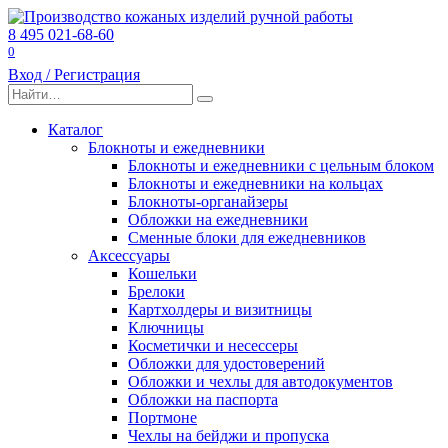
Перейти
к
8 495 021-68-60
содержанию
0
Вход / Регистрация
Search
for:
Каталог
Блокноты и ежедневники
Блокноты и ежедневники с цельным блоком
Блокноты и ежедневники на кольцах
Блокноты-органайзеры
Обложки на ежедневники
Сменные блоки для ежедневников
Аксессуары
Кошельки
Брелоки
Картхолдеры и визитницы
Ключницы
Косметички и несессеры
Обложки для удостоверений
Обложки и чехлы для автодокументов
Обложки на паспорта
Портмоне
Чехлы на бейджи и пропуска