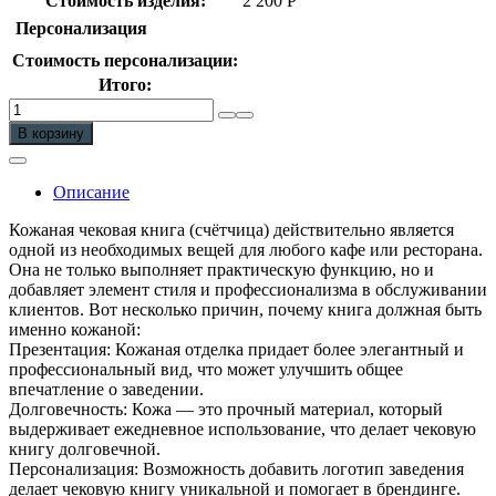
Стоимость изделия:
2 200
Р
Персонализация
Стоимость персонализации:
Итого:
Количество
Кожаная
В корзину
счётница
/
чековая
Описание
книга
с
Кожаная чековая книга (счётчица) действительно является
тиснением
одной из необходимых вещей для любого кафе или ресторана.
логотипа
Она не только выполняет практическую функцию, но и
добавляет элемент стиля и профессионализма в обслуживании
клиентов. Вот несколько причин, почему книга должная быть
именно кожаной:
Презентация: Кожаная отделка придает более элегантный и
профессиональный вид, что может улучшить общее
впечатление о заведении.
Долговечность: Кожа — это прочный материал, который
выдерживает ежедневное использование, что делает чековую
книгу долговечной.
Персонализация: Возможность добавить логотип заведения
делает чековую книгу уникальной и помогает в брендинге.