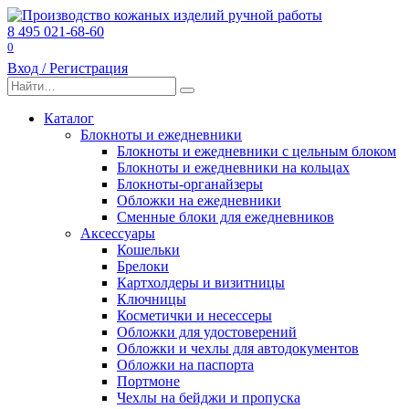
Перейти
к
8 495 021-68-60
содержанию
0
Вход / Регистрация
Search
for:
Каталог
Блокноты и ежедневники
Блокноты и ежедневники с цельным блоком
Блокноты и ежедневники на кольцах
Блокноты-органайзеры
Обложки на ежедневники
Сменные блоки для ежедневников
Аксессуары
Кошельки
Брелоки
Картхолдеры и визитницы
Ключницы
Косметички и несессеры
Обложки для удостоверений
Обложки и чехлы для автодокументов
Обложки на паспорта
Портмоне
Чехлы на бейджи и пропуска