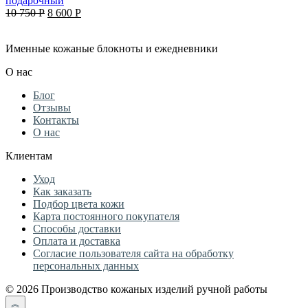
подарочный
Original
Current
10 750
Р
8 600
Р
price
price
was:
is:
Именные кожаные блокноты и ежедневники
10
8
750 руб..
600 руб..
О нас
Блог
Отзывы
Контакты
О нас
Клиентам
Уход
Как заказать
Подбор цвета кожи
Карта постоянного покупателя
Способы доставки
Оплата и доставка
Согласие пользователя сайта на обработку
персональных данных
© 2026 Производство кожаных изделий ручной работы