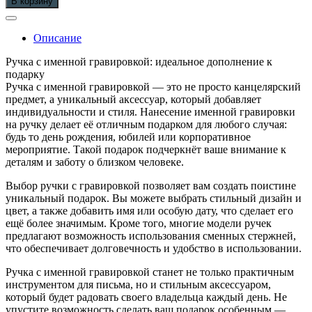
В корзину
именная
с
гравировкой
Описание
Ручка с именной гравировкой: идеальное дополнение к
подарку
Ручка с именной гравировкой — это не просто канцелярский
предмет, а уникальный аксессуар, который добавляет
индивидуальности и стиля. Нанесение именной гравировки
на ручку делает её отличным подарком для любого случая:
будь то день рождения, юбилей или корпоративное
мероприятие. Такой подарок подчеркнёт ваше внимание к
деталям и заботу о близком человеке.
Выбор ручки с гравировкой позволяет вам создать поистине
уникальный подарок. Вы можете выбрать стильный дизайн и
цвет, а также добавить имя или особую дату, что сделает его
ещё более значимым. Кроме того, многие модели ручек
предлагают возможность использования сменных стержней,
что обеспечивает долговечность и удобство в использовании.
Ручка с именной гравировкой станет не только практичным
инструментом для письма, но и стильным аксессуаром,
который будет радовать своего владельца каждый день. Не
упустите возможность сделать ваш подарок особенным —