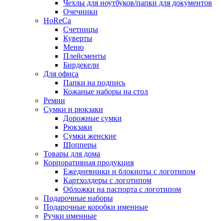
Чехлы для ноутбуков/папки для документов
Очечники
HoReCa
Счетницы
Куверты
Меню
Плейсменты
Бирдекели
Для офиса
Папки на подпись
Кожаные наборы на стол
Ремни
Сумки и рюкзаки
Дорожные сумки
Рюкзаки
Сумки женские
Шопперы
Товары для дома
Корпоративная продукция
Ежедневники и блокноты с логотипом
Картхолдеры с логотипом
Обложки на паспорта с логотипом
Подарочные наборы
Подарочные коробки именные
Ручки именные