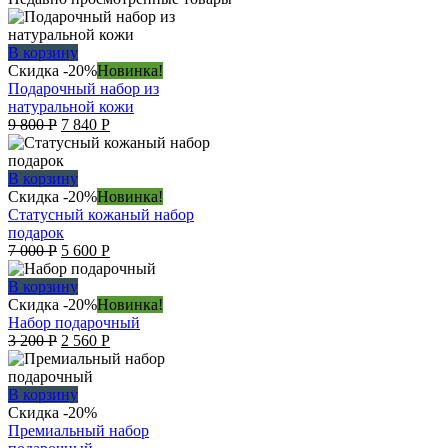
В корзину
Скидка -20%
Новинка!
Подарочный набор из
натуральной кожи
Original
Current
9 800
Р
7 840
Р
price
price
was:
is:
9
7
В корзину
800 руб..
840 руб..
Скидка -20%
Новинка!
Статусный кожаный набор
подарок
Original
Current
7 000
Р
5 600
Р
price
price
was:
is:
В корзину
7
5
Скидка -20%
Новинка!
000 руб..
600 руб..
Набор подарочный
Original
Current
3 200
Р
2 560
Р
price
price
was:
is:
3
2
В корзину
200 руб..
560 руб..
Скидка -20%
Премиальный набор