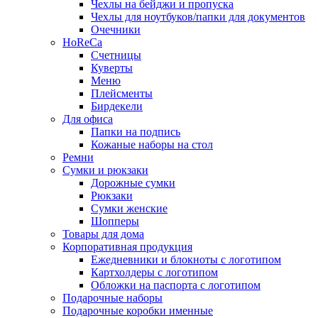
Чехлы на бейджи и пропуска
Чехлы для ноутбуков/папки для документов
Очечники
HoReCa
Счетницы
Куверты
Меню
Плейсменты
Бирдекели
Для офиса
Папки на подпись
Кожаные наборы на стол
Ремни
Сумки и рюкзаки
Дорожные сумки
Рюкзаки
Сумки женские
Шопперы
Товары для дома
Корпоративная продукция
Ежедневники и блокноты с логотипом
Картхолдеры с логотипом
Обложки на паспорта с логотипом
Подарочные наборы
Подарочные коробки именные