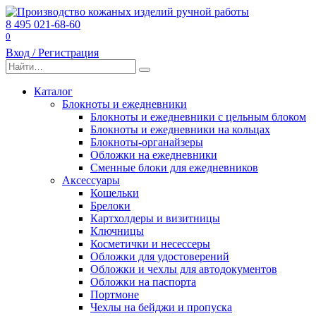
Перейти
к
8 495 021-68-60
содержанию
0
Вход / Регистрация
Search
for:
Каталог
Блокноты и ежедневники
Блокноты и ежедневники с цельным блоком
Блокноты и ежедневники на кольцах
Блокноты-органайзеры
Обложки на ежедневники
Сменные блоки для ежедневников
Аксессуары
Кошельки
Брелоки
Картхолдеры и визитницы
Ключницы
Косметички и несессеры
Обложки для удостоверений
Обложки и чехлы для автодокументов
Обложки на паспорта
Портмоне
Чехлы на бейджи и пропуска