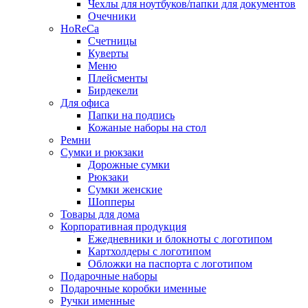
Чехлы для ноутбуков/папки для документов
Очечники
HoReCa
Счетницы
Куверты
Меню
Плейсменты
Бирдекели
Для офиса
Папки на подпись
Кожаные наборы на стол
Ремни
Сумки и рюкзаки
Дорожные сумки
Рюкзаки
Сумки женские
Шопперы
Товары для дома
Корпоративная продукция
Ежедневники и блокноты с логотипом
Картхолдеры с логотипом
Обложки на паспорта с логотипом
Подарочные наборы
Подарочные коробки именные
Ручки именные