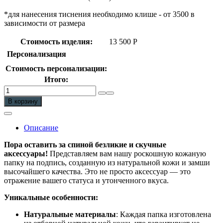
*для нанесения тиснения необходимо клише - от 3500 в
зависимости от размера
Стоимость изделия:
13 500
Р
Персонализация
Стоимость персонализации:
Итого:
Количество
Папка
В корзину
на
подпись
руководителю
Описание
из
натуральной
Пора оставить за спиной безликие и скучные
кожи
аксессуары!
Представляем вам нашу роскошную кожаную
папку на подпись, созданную из натуральной кожи и замши
высочайшего качества. Это не просто аксессуар — это
отражение вашего статуса и утонченного вкуса.
Уникальные особенности:
Натуральные материалы
: Каждая папка изготовлена