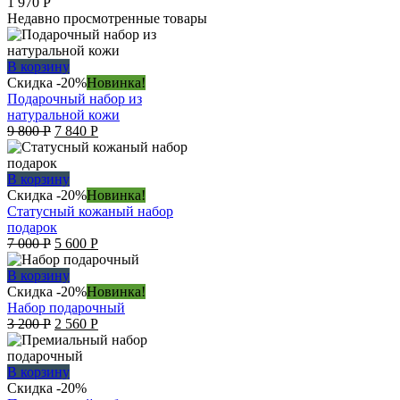
1 970
Р
Недавно просмотренные товары
В корзину
Скидка -20%
Новинка!
Подарочный набор из
натуральной кожи
Original
Current
9 800
Р
7 840
Р
price
price
was:
is:
9
7
В корзину
800 руб..
840 руб..
Скидка -20%
Новинка!
Статусный кожаный набор
подарок
Original
Current
7 000
Р
5 600
Р
price
price
was:
is:
В корзину
7
5
Скидка -20%
Новинка!
000 руб..
600 руб..
Набор подарочный
Original
Current
3 200
Р
2 560
Р
price
price
was:
is:
3
2
В корзину
200 руб..
560 руб..
Скидка -20%