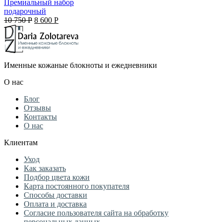
Премиальный набор
подарочный
Original
Current
10 750
Р
8 600
Р
price
price
was:
is:
10
8
750 руб..
600 руб..
Именные кожаные блокноты и ежедневники
О нас
Блог
Отзывы
Контакты
О нас
Клиентам
Уход
Как заказать
Подбор цвета кожи
Карта постоянного покупателя
Способы доставки
Оплата и доставка
Согласие пользователя сайта на обработку
персональных данных