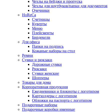
Чехлы на бейджи и пропуска
Чехлы для ноутбуков/папки для документов
Очечники
HoReCa
Счетницы
Куверты
Меню
Плейсменты
Бирдекели
Для офиса
Папки на подпись
Кожаные наборы на стол
Ремни
Сумки и рюкзаки
Дорожные сумки
Рюкзаки
Сумки женские
Шопперы
Товары для дома
Корпоративная продукция
Ежедневники и блокноты с логотипом
Картхолдеры с логотипом
Обложки на паспорта с логотипом
Подарочные наборы
Подарочные коробки именные