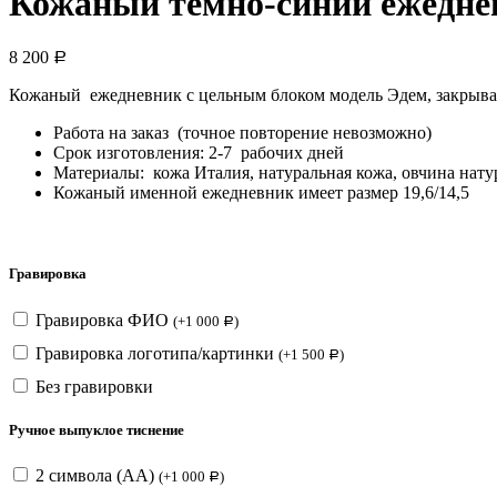
Кожаный темно-синий ежеднев
8 200
Р
Кожаный ежедневник с цельным блоком модель Эдем, закрывае
Работа на заказ (точное повторение невозможно)
Срок изготовления: 2-7 рабочих дней
Материалы: кожа Италия, натуральная кожа, овчина натур
Кожаный именной ежедневник имеет размер 19,6/14,5
Гравировка
Гравировка ФИО
(
+
1 000
)
Р
Гравировка логотипа/картинки
(
+
1 500
)
Р
Без гравировки
Ручное выпуклое тиснение
2 символа (АА)
(
+
1 000
)
Р