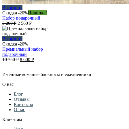
В корзину
Скидка -20%
Новинка!
Набор подарочный
Original
Current
3 200
Р
2 560
Р
price
price
was:
is:
3
2
В корзину
200 руб..
560 руб..
Скидка -20%
Премиальный набор
подарочный
Original
Current
10 750
Р
8 600
Р
price
price
was:
is:
Именные кожаные блокноты и ежедневники
10
8
750 руб..
600 руб..
О нас
Блог
Отзывы
Контакты
О нас
Клиентам