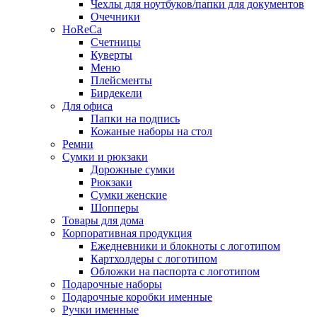
Чехлы для ноутбуков/папки для документов
Очечники
HoReCa
Счетницы
Куверты
Меню
Плейсменты
Бирдекели
Для офиса
Папки на подпись
Кожаные наборы на стол
Ремни
Сумки и рюкзаки
Дорожные сумки
Рюкзаки
Сумки женские
Шопперы
Товары для дома
Корпоративная продукция
Ежедневники и блокноты с логотипом
Картхолдеры с логотипом
Обложки на паспорта с логотипом
Подарочные наборы
Подарочные коробки именные
Ручки именные