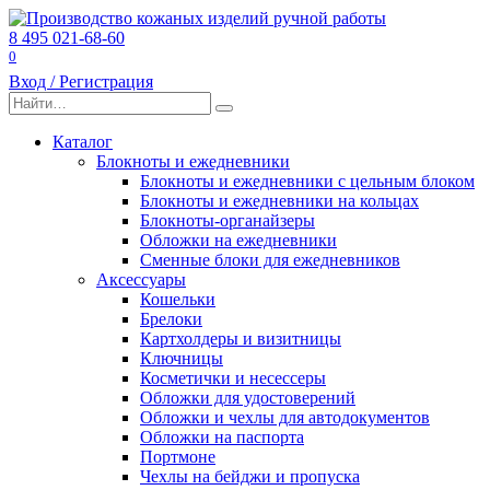
Перейти
к
8 495 021-68-60
содержанию
0
Вход / Регистрация
Search
for:
Каталог
Блокноты и ежедневники
Блокноты и ежедневники с цельным блоком
Блокноты и ежедневники на кольцах
Блокноты-органайзеры
Обложки на ежедневники
Сменные блоки для ежедневников
Аксессуары
Кошельки
Брелоки
Картхолдеры и визитницы
Ключницы
Косметички и несессеры
Обложки для удостоверений
Обложки и чехлы для автодокументов
Обложки на паспорта
Портмоне
Чехлы на бейджи и пропуска