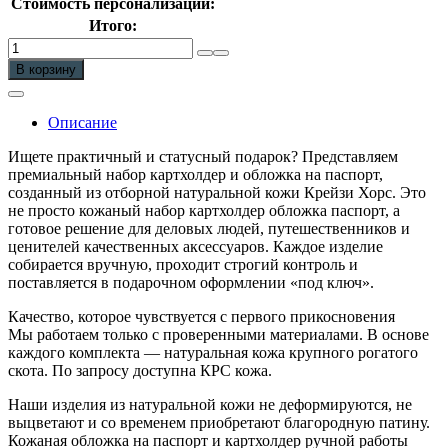
Стоимость персонализации:
Итого:
Количество
Кожаный
В корзину
подарочный
набор:
обложка
Описание
на
паспорт,
Ищете практичный и статусный подарок? Представляем
картхолдер
премиальный набор картхолдер и обложка на паспорт,
созданный из отборной натуральной кожи Крейзи Хорс. Это
не просто кожаный набор картхолдер обложка паспорт, а
готовое решение для деловых людей, путешественников и
ценителей качественных аксессуаров. Каждое изделие
собирается вручную, проходит строгий контроль и
поставляется в подарочном оформлении «под ключ».
Качество, которое чувствуется с первого прикосновения
Мы работаем только с проверенными материалами. В основе
каждого комплекта — натуральная кожа крупного рогатого
скота. По запросу доступна КРС кожа.
Наши изделия из натуральной кожи не деформируются, не
выцветают и со временем приобретают благородную патину.
Кожаная обложка на паспорт и картхолдер ручной работы