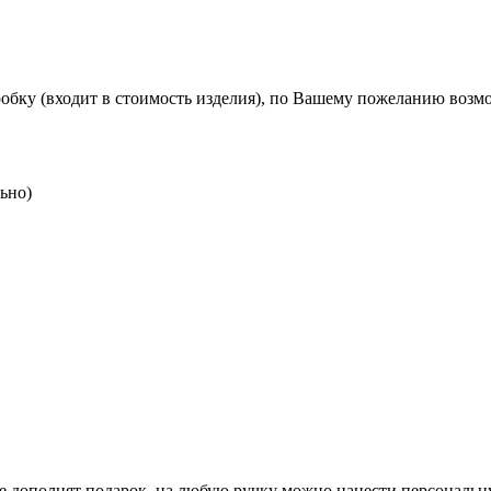
бку (входит в стоимость изделия), по Вашему пожеланию возм
ьно)
ые дополнят подарок, на любую ручку можно нанести персональн