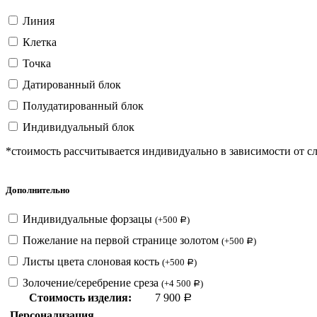
Линия
Клетка
Точка
Датированный блок
Полудатированный блок
Индивидуальный блок
*стоимость рассчитывается индивидуально в зависимости от с
Дополнительно
Индивидуальные форзацы
(
+
500
)
Р
Пожелание на первой странице золотом
(
+
500
)
Р
Листы цвета слоновая кость
(
+
500
)
Р
Золочение/серебрение среза
(
+
4 500
)
Р
Стоимость изделия:
7 900
Р
Персонализация