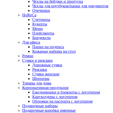
Чехлы на бейджи и пропуска
Чехлы для ноутбуков/папки для документов
Очечники
HoReCa
Счетницы
Куверты
Меню
Плейсменты
Бирдекели
Для офиса
Папки на подпись
Кожаные наборы на стол
Ремни
Сумки и рюкзаки
Дорожные сумки
Рюкзаки
Сумки женские
Шопперы
Товары для дома
Корпоративная продукция
Ежедневники и блокноты с логотипом
Картхолдеры с логотипом
Обложки на паспорта с логотипом
Подарочные наборы
Подарочные коробки именные