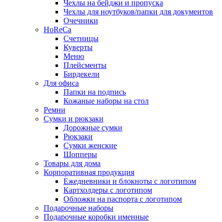
Чехлы на бейджи и пропуска
Чехлы для ноутбуков/папки для документов
Очечники
HoReCa
Счетницы
Куверты
Меню
Плейсменты
Бирдекели
Для офиса
Папки на подпись
Кожаные наборы на стол
Ремни
Сумки и рюкзаки
Дорожные сумки
Рюкзаки
Сумки женские
Шопперы
Товары для дома
Корпоративная продукция
Ежедневники и блокноты с логотипом
Картхолдеры с логотипом
Обложки на паспорта с логотипом
Подарочные наборы
Подарочные коробки именные