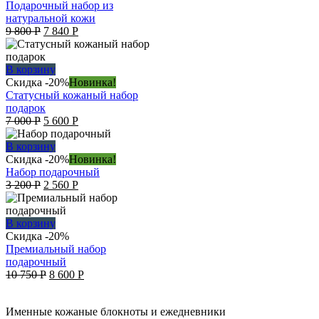
Подарочный набор из
натуральной кожи
Original
Current
9 800
Р
7 840
Р
price
price
was:
is:
9
7
В корзину
800 руб..
840 руб..
Скидка -20%
Новинка!
Статусный кожаный набор
подарок
Original
Current
7 000
Р
5 600
Р
price
price
was:
is:
В корзину
7
5
Скидка -20%
Новинка!
000 руб..
600 руб..
Набор подарочный
Original
Current
3 200
Р
2 560
Р
price
price
was:
is:
3
2
В корзину
200 руб..
560 руб..
Скидка -20%
Премиальный набор
подарочный
Original
Current
10 750
Р
8 600
Р
price
price
was:
is:
Именные кожаные блокноты и ежедневники
10
8