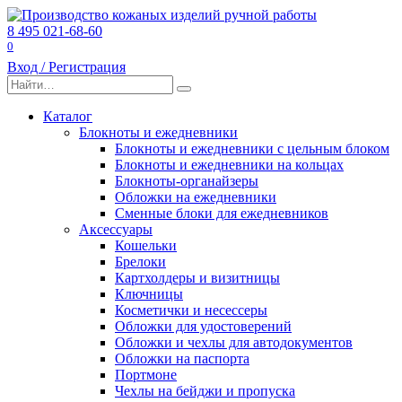
Перейти
к
8 495 021-68-60
содержанию
0
Вход / Регистрация
Search
for:
Каталог
Блокноты и ежедневники
Блокноты и ежедневники с цельным блоком
Блокноты и ежедневники на кольцах
Блокноты-органайзеры
Обложки на ежедневники
Сменные блоки для ежедневников
Аксессуары
Кошельки
Брелоки
Картхолдеры и визитницы
Ключницы
Косметички и несессеры
Обложки для удостоверений
Обложки и чехлы для автодокументов
Обложки на паспорта
Портмоне
Чехлы на бейджи и пропуска