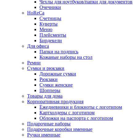
Чехлы для ноутбуков/папки для документов
Очечники
HoReCa
Счетницы
Куверты
Меню
Плейсменты
Бирдекели
Для офиса
Папки на подпись
Кожаные наборы на стол
Ремни
Сумки и рюкзаки
Дорожные сумки
Рюкзаки
Сумки женские
Шопперы
Товары для дома
Корпоративная продукция
Ежедневники и блокноты с логотипом
Картхолдеры с логотипом
Обложки на паспорта с логотипом
Подарочные наборы
Подарочные коробки именные
Ручки именные