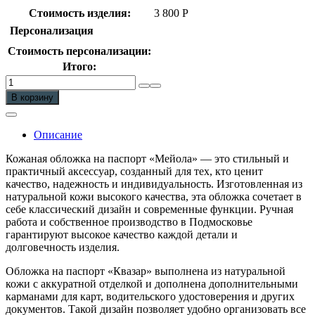
Стоимость изделия:
3 800
Р
Персонализация
Стоимость персонализации:
Итого:
Количество
Кожаная
В корзину
обложка
на
паспорт
Описание
Мейола
Кожаная обложка на паспорт «Мейола» — это стильный и
практичный аксессуар, созданный для тех, кто ценит
качество, надежность и индивидуальность. Изготовленная из
натуральной кожи высокого качества, эта обложка сочетает в
себе классический дизайн и современные функции. Ручная
работа и собственное производство в Подмосковье
гарантируют высокое качество каждой детали и
долговечность изделия.
Обложка на паспорт «Квазар» выполнена из натуральной
кожи с аккуратной отделкой и дополнена дополнительными
карманами для карт, водительского удостоверения и других
документов. Такой дизайн позволяет удобно организовать все