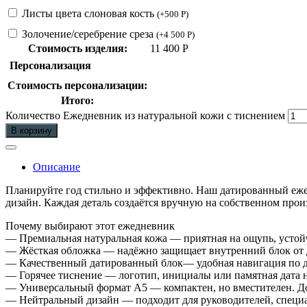
Листы цвета слоновая кость
(
+
500
Р
)
Золочение/серебрение среза
(
+
4 500
Р
)
Стоимость изделия:
11 400
Р
Персонализация
Стоимость персонализации:
Итого:
Количество Ежедневник из натуральной кожи с тиснением
В корзину
Описание
Планируйте год стильно и эффективно. Наш датированный еже
дизайн. Каждая деталь создаётся вручную на собственном прои
Почему выбирают этот ежедневник
— Премиальная натуральная кожа — приятная на ощупь, устойч
— Жёсткая обложка — надёжно защищает внутренний блок от 
— Качественный датированный блок— удобная навигация по д
— Горячее тиснение — логотип, инициалы или памятная дата 
— Универсальный формат А5 — компактен, но вместителен. Д
— Нейтральный дизайн — подходит для руководителей, специали