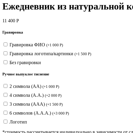
Ежедневник из натуральной к
11 400
Р
Гравировка
Гравировка ФИО
(
+
1 000
Р
)
Гравировка логотипа/картинки
(
+
1 500
Р
)
Без гравировки
Ручное выпуклое тиснение
2 символа (АА)
(
+
1 000
Р
)
4 символа (А.А.)
(
+
2 000
Р
)
3 символа (ААА)
(
+
1 500
Р
)
6 символов (А.А.А.)
(
+
3 000
Р
)
Логотип
*стоимость рассчитывается индивидуально в зависимости от с