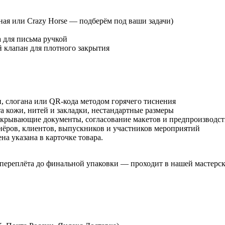
ная или Crazy Horse — подберём под ваши задачи)
а для письма ручкой
й клапан для плотного закрытия
, слогана или QR-кода методом горячего тиснения
а кожи, нитей и закладки, нестандартные размеры
акрывающие документы, согласование макетов и предпроизводс
нёров, клиентов, выпускников и участников мероприятий
на указана в карточке товара.
ереплёта до финальной упаковки — проходит в нашей мастерск