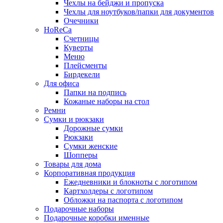
Чехлы на бейджи и пропуска
Чехлы для ноутбуков/папки для документов
Очечники
HoReCa
Счетницы
Куверты
Меню
Плейсменты
Бирдекели
Для офиса
Папки на подпись
Кожаные наборы на стол
Ремни
Сумки и рюкзаки
Дорожные сумки
Рюкзаки
Сумки женские
Шопперы
Товары для дома
Корпоративная продукция
Ежедневники и блокноты с логотипом
Картхолдеры с логотипом
Обложки на паспорта с логотипом
Подарочные наборы
Подарочные коробки именные