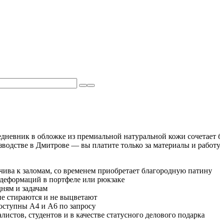
дневник в обложке из премиальной натуральной кожи сочетает
зводстве в Дмитрове — вы платите только за материалы и работу
ива к заломам, со временем приобретает благородную патину
деформаций в портфеле или рюкзаке
ням и задачам
не стираются и не выцветают
оступны А4 и А6 по запросу
стов, студентов и в качестве статусного делового подарка