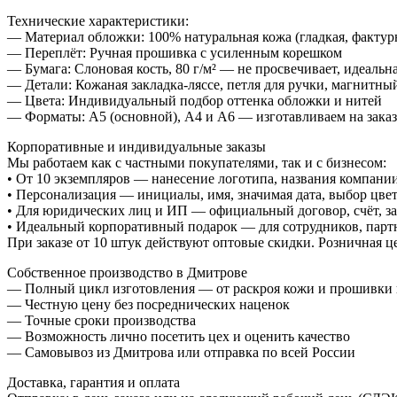
Технические характеристики:
— Материал обложки: 100% натуральная кожа (гладкая, фактур
— Переплёт: Ручная прошивка с усиленным корешком
— Бумага: Слоновая кость, 80 г/м² — не просвечивает, идеальн
— Детали: Кожаная закладка-ляссе, петля для ручки, магнитны
— Цвета: Индивидуальный подбор оттенка обложки и нитей
— Форматы: А5 (основной), А4 и А6 — изготавливаем на заказ
Корпоративные и индивидуальные заказы
Мы работаем как с частными покупателями, так и с бизнесом:
• От 10 экземпляров — нанесение логотипа, названия компании
• Персонализация — инициалы, имя, значимая дата, выбор цвет
• Для юридических лиц и ИП — официальный договор, счёт, з
• Идеальный корпоративный подарок — для сотрудников, парт
При заказе от 10 штук действуют оптовые скидки. Розничная це
Собственное производство в Дмитрове
— Полный цикл изготовления — от раскроя кожи и прошивки п
— Честную цену без посреднических наценок
— Точные сроки производства
— Возможность лично посетить цех и оценить качество
— Самовывоз из Дмитрова или отправка по всей России
Доставка, гарантия и оплата