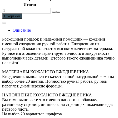
Итого:
Количество
Ежедневник
В корзину
Премиум
с
цельным
Описание
блоком
Роскошный подарок и надежный помощник — кожаный
именной ежедневник ручной работы. Ежедневник из
натуральной кожи отличается высоким качеством материала.
Ручное изготовление гарантирует точность и аккуратность
выполнения всех деталей. Второго такого ежедневника точно
не найти!
МАТЕРИАЛЫ КОЖАНОГО ЕЖЕДНЕВНИКА
Ежедневник выполнен из качественной натуральной кожи на
выбор более 20 цветов. Полностью ручная работа, ручной
переплет, дизайнерские форзацы.
НАПОЛНЕНИЕ КОЖАНОГО ЕЖЕДНЕВНИКА
Вы сами выпираете что именно нанести на обложку,
разлиновку страниц, инициалы на страницах, пожелание для
первого листа.
На выбор 20 вариантов шрифтов.