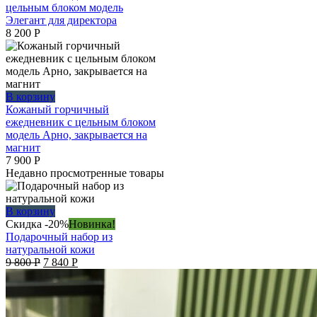
цельным блоком модель
Элегант для директора
8 200
Р
В корзину
Кожаный горчичный
ежедневник с цельным блоком
модель Арно, закрывается на
магнит
7 900
Р
Недавно просмотренные товары
В корзину
Скидка -20%
Новинка!
Подарочный набор из
натуральной кожи
Original
Current
9 800
Р
7 840
Р
price
price
was:
is:
9
7
800 руб..
840 руб..