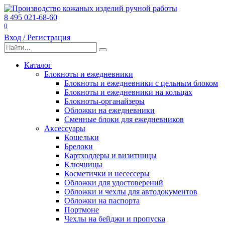
Перейти
к
8 495 021-68-60
содержанию
0
Вход / Регистрация
Search
for:
Каталог
Блокноты и ежедневники
Блокноты и ежедневники с цельным блоком
Блокноты и ежедневники на кольцах
Блокноты-органайзеры
Обложки на ежедневники
Сменные блоки для ежедневников
Аксессуары
Кошельки
Брелоки
Картхолдеры и визитницы
Ключницы
Косметички и несессеры
Обложки для удостоверений
Обложки и чехлы для автодокументов
Обложки на паспорта
Портмоне
Чехлы на бейджи и пропуска