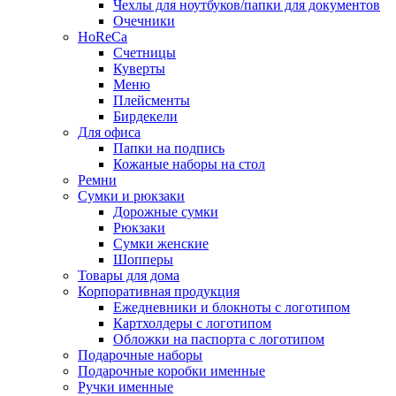
Чехлы для ноутбуков/папки для документов
Очечники
HoReCa
Счетницы
Куверты
Меню
Плейсменты
Бирдекели
Для офиса
Папки на подпись
Кожаные наборы на стол
Ремни
Сумки и рюкзаки
Дорожные сумки
Рюкзаки
Сумки женские
Шопперы
Товары для дома
Корпоративная продукция
Ежедневники и блокноты с логотипом
Картхолдеры с логотипом
Обложки на паспорта с логотипом
Подарочные наборы
Подарочные коробки именные
Ручки именные