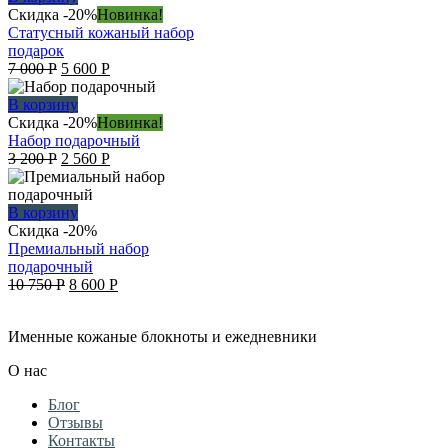
Скидка -20%
Новинка!
Статусный кожаный набор
подарок
Original
Current
7 000
Р
5 600
Р
price
price
was:
is:
В корзину
7
5
Скидка -20%
Новинка!
000 руб..
600 руб..
Набор подарочный
Original
Current
3 200
Р
2 560
Р
price
price
was:
is:
3
2
В корзину
200 руб..
560 руб..
Скидка -20%
Премиальный набор
подарочный
Original
Current
10 750
Р
8 600
Р
price
price
was:
is:
Именные кожаные блокноты и ежедневники
10
8
750 руб..
600 руб..
О нас
Блог
Отзывы
Контакты