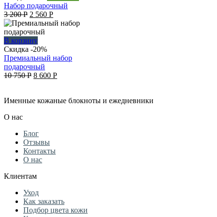
000 руб..
600 руб..
Набор подарочный
Original
Current
3 200
Р
2 560
Р
price
price
was:
is:
3
2
В корзину
200 руб..
560 руб..
Скидка -20%
Премиальный набор
подарочный
Original
Current
10 750
Р
8 600
Р
price
price
was:
is:
Именные кожаные блокноты и ежедневники
10
8
750 руб..
600 руб..
О нас
Блог
Отзывы
Контакты
О нас
Клиентам
Уход
Как заказать
Подбор цвета кожи