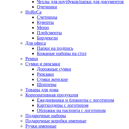
Чехлы для ноутбуков/папки для документов
Очечники
HoReCa
Счетницы
Куверты
Меню
Плейсменты
Бирдекели
Для офиса
Папки на подпись
Кожаные наборы на стол
Ремни
Сумки и рюкзаки
Дорожные сумки
Рюкзаки
Сумки женские
Шопперы
Товары для дома
Корпоративная продукция
Ежедневники и блокноты с логотипом
Картхолдеры с логотипом
Обложки на паспорта с логотипом
Подарочные наборы
Подарочные коробки именные
Ручки именные