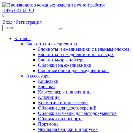
Перейти
к
8 495 021-68-60
содержанию
0
Вход / Регистрация
Search
for:
Каталог
Блокноты и ежедневники
Блокноты и ежедневники с цельным блоком
Блокноты и ежедневники на кольцах
Блокноты-органайзеры
Обложки на ежедневники
Сменные блоки для ежедневников
Аксессуары
Кошельки
Брелоки
Картхолдеры и визитницы
Ключницы
Косметички и несессеры
Обложки для удостоверений
Обложки и чехлы для автодокументов
Обложки на паспорта
Портмоне
Чехлы на бейджи и пропуска