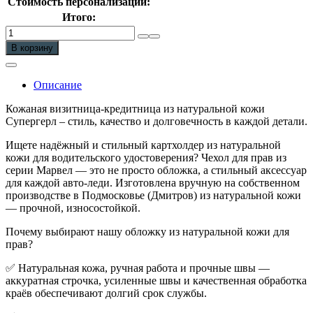
Стоимость персонализации:
Итого:
Количество
Чехол
В корзину
для
прав
Супергерл
Описание
обложка
для
Кожаная визитница-кредитница из натуральной кожи
автодокументов
Супергерл – стиль, качество и долговечность в каждой детали.
Ищете надёжный и стильный картхолдер из натуральной
кожи для водительского удостоверения? Чехол для прав из
серии Марвел — это не просто обложка, а стильный аксессуар
для каждой авто-леди. Изготовлена вручную на собственном
производстве в Подмосковье (Дмитров) из натуральной кожи
— прочной, износостойкой.
Почему выбирают нашу обложку из натуральной кожи для
прав?
✅ Натуральная кожа, ручная работа и прочные швы —
аккуратная строчка, усиленные швы и качественная обработка
краёв обеспечивают долгий срок службы.