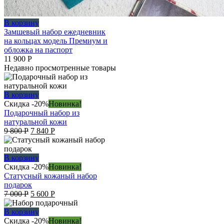
В корзину
Замшевый набор ежедневник
на кольцах модель Премиум и
обложка на паспорт
11 900
Р
Недавно просмотренные товары
В корзину
Скидка -20%
Новинка!
Подарочный набор из
натуральной кожи
Original
Current
9 800
Р
7 840
Р
price
price
was:
is:
9
7
В корзину
800 руб..
840 руб..
Скидка -20%
Новинка!
Статусный кожаный набор
подарок
Original
Current
7 000
Р
5 600
Р
price
price
was:
is:
В корзину
7
5
Скидка -20%
Новинка!