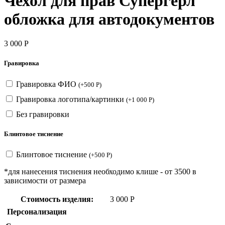
Чехол для прав Супергерл
обложка для автодокументов
3 000
Р
Гравировка
Гравировка ФИО
(
+
500
Р
)
Гравировка логотипа/картинки
(
+
1 000
Р
)
Без гравировки
Блинтовое тиснение
Блинтовое тиснение
(
+
500
Р
)
*для нанесения тиснения необходимо клише - от 3500 в
зависимости от размера
Стоимость изделия:
3 000
Р
Персонализация